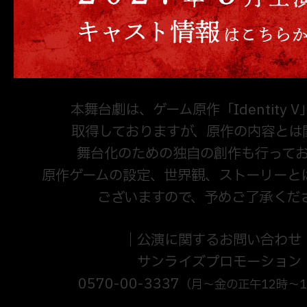
本舞台劇は、ゲーム原作「Identity 
取得しておりますが、原作の内容とは
舞台化のための独自の創作も行って
原作ゲームの設定、世界観、ストーリーと
ございますので、予めご了承くだ
｜公演に関するお問い合わせ
サンライズプロモーション
0570-00-3337
（月～金の正午12時～