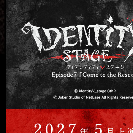
Q & A
Release
EP1
EP2
EP3
EP4
FES2020
FES202