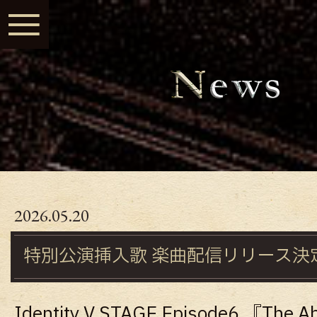
≡
2026.05.20
特別公演挿入歌 楽曲配信リリース決
Identity V STAGE Episode6 『The A